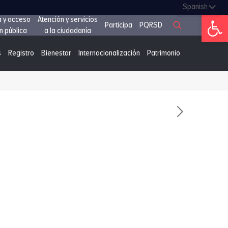
Abrir 
a y acceso
Atención y servicios
Participa
PQRSD
n pública
a la ciudadanía
s
Registro
Bienestar
Internacionalización
Patrimonio