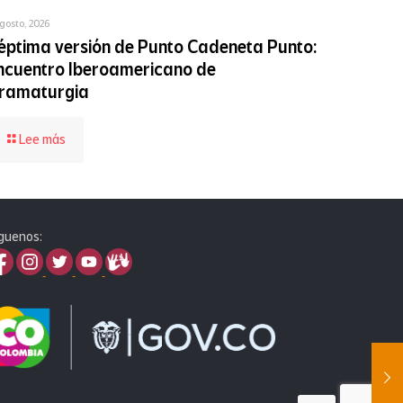
gosto, 2026
éptima versión de Punto Cadeneta Punto:
ncuentro Iberoamericano de
ramaturgia
-
Lee más
Séptima
versión
de
Punto
Cadeneta
guenos:
Punto:
Encuentro
Iberoamericano
de
Dramaturgia