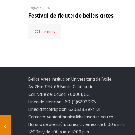
5 agosto, 2026
Festival de flauta de bellas artes
-
Lee más
Festival
de
flauta
de
bellas
artes
Bellas Artes Institución Universitaria del Valle
Av. 2Nte #7N-66 Barrio Centenario
Cali, Valle del Cauca, 760001, CO
Linea de atención: (60)(2)6203333
Línea anticorrupción: 6203333 ext. 121
Contacto: ventanillaunica@bellasartes.edu.co
Horario de atención: Lunes a viernes, de 8:00 a.m. a
12:00m y de 1:00 p.m. a 17:00 p.m.