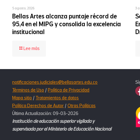
5 agosto, 2026
3 a
Bellas Artes alcanza puntaje récord de
S
95,4 en el MIPG y consolida la excelencia
E
institucional
D
-
Lee más
Bellas
Artes
alcanza
puntaje
récord
notificaciones.judiciales@bellasartes.edu.co
Sí
de
95,4
Términos de Uso
/
Política de Privacidad
en
Mapa sitio
/
Tratamientos de datos
el
Política Derechos de Autor
/
Otras Políticas
MIPG
Última Actualización: 09-03-2026
y
consolida
Institución de educación superior vigilada y
la
supervisada por el Ministerio de Educación Nacional
excelencia
institucional