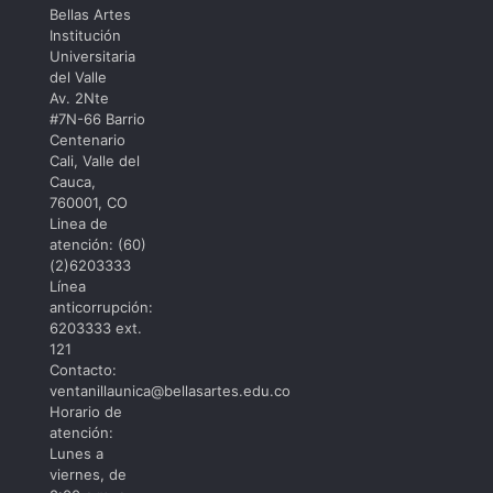
Punto
excelencia
Bellas Artes
Cadeneta
institucional
Institución
Punto:
Universitaria
Encuentro
del Valle
Iberoamericano
Av. 2Nte
de
#7N-66 Barrio
Dramaturgia
Centenario
Cali, Valle del
Cauca,
760001, CO
Linea de
atención: (60)
(2)6203333
Línea
anticorrupción:
6203333 ext.
121
Contacto:
ventanillaunica@bellasartes.edu.co
Horario de
atención:
Lunes a
viernes, de