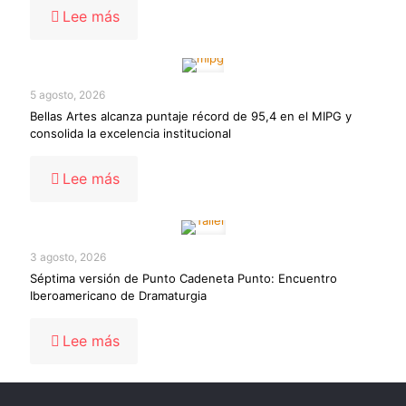
-
Lee más
Festival
de
flauta
de
5 agosto, 2026
bellas
Bellas Artes alcanza puntaje récord de 95,4 en el MIPG y
artes
consolida la excelencia institucional
-
Lee más
Bellas
Artes
alcanza
puntaje
3 agosto, 2026
récord
Séptima versión de Punto Cadeneta Punto: Encuentro
de
Iberoamericano de Dramaturgia
95,4
en
el
-
Lee más
MIPG
Séptima
y
versión
consolida
de
la