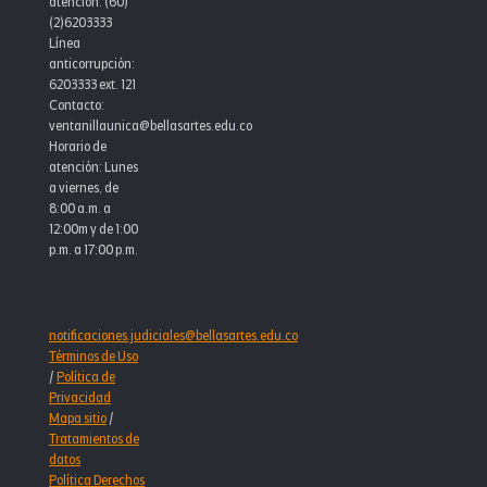
atención: (60)
(2)6203333
Línea
anticorrupción:
6203333 ext. 121
Contacto:
ventanillaunica@bellasartes.edu.co
Horario de
atención: Lunes
a viernes, de
8:00 a.m. a
12:00m y de 1:00
p.m. a 17:00 p.m.
notificaciones.judiciales@bellasartes.edu.co
Términos de Uso
/
Política de
Privacidad
Mapa sitio
/
Tratamientos de
datos
Política Derechos