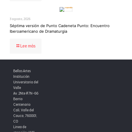
Artes
alcanza
puntaje
3 agosto, 2026
récord
Séptima versión de Punto Cadeneta Punto: Encuentro
de
Iberoamericano de Dramaturgia
95,4
en
el
-
Lee más
MIPG
Séptima
y
versión
consolida
de
la
Punto
Bellas Artes
excelencia
Cadeneta
Institución
institucional
Punto:
Universitaria del
Encuentro
Valle
Iberoamericano
Av. 2Nte #7N-66
de
Barrio
Dramaturgia
Centenario
Cali, Valle del
Cauca, 760001,
CO
Linea de