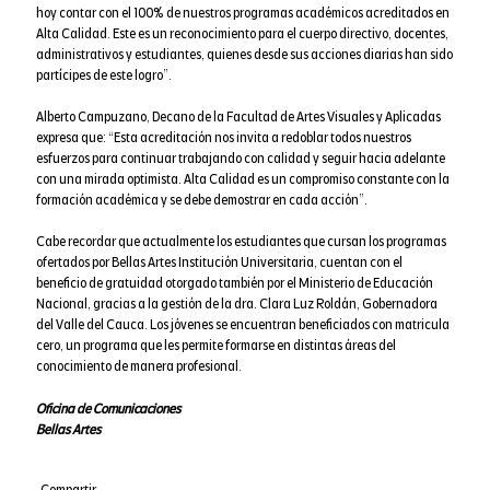
hoy contar con el 100% de nuestros programas académicos acreditados en
Alta Calidad. Este es un reconocimiento para el cuerpo directivo, docentes,
administrativos y estudiantes, quienes desde sus acciones diarias han sido
partícipes de este logro”.
Alberto Campuzano, Decano de la Facultad de Artes Visuales y Aplicadas
expresa que: “Esta acreditación nos invita a redoblar todos nuestros
esfuerzos para continuar trabajando con calidad y seguir hacia adelante
con una mirada optimista. Alta Calidad es un compromiso constante con la
formación académica y se debe demostrar en cada acción”.
Cabe recordar que actualmente los estudiantes que cursan los programas
ofertados por Bellas Artes Institución Universitaria, cuentan con el
beneficio de gratuidad otorgado también por el Ministerio de Educación
Nacional, gracias a la gestión de la dra. Clara Luz Roldán, Gobernadora
del Valle del Cauca. Los jóvenes se encuentran beneficiados con matricula
cero, un programa que les permite formarse en distintas áreas del
conocimiento de manera profesional.
Oficina de Comunicaciones
Bellas Artes