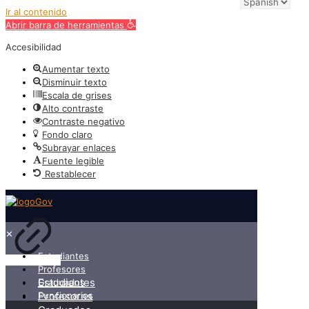
Ir al contenido
Abrir barra de herramientas
Accesibilidad
Aumentar texto
Disminuir texto
Escala de grises
Alto contraste
Contraste negativo
Fondo claro
Subrayar enlaces
Fuente legible
Restablecer
✕
Estudiantes
Profesores
Estudiantes
Graduados
Funcionarios
Profesores