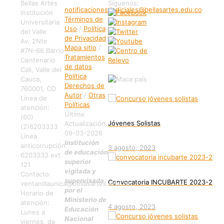
Bellas Artes
Síguenos:
notificaciones.judiciales@bellasartes.edu.co
Institución
Términos de
Universitaria
Uso
/
Política
del Valle
de Privacidad
Av. 2Nte
Mapa sitio
/
#7N-66 Barrio
Tratamientos
Centenario
de datos
Cali, Valle del
Política
Cauca,
Derechos de
760001, CO
Autor
/
Otras
Linea de
Políticas
atención:
Última
(60)
Jóvenes Solistas
Actualización:
(2)6203333
09-03-2026
Línea
Institución
anticorrupción:
3 agosto, 2023
de educación
6203333 ext.
superior
121
vigilada y
Contacto:
supervisada
Convocatoria INCUBARTE 2023-2
ventanillaunica@bellasartes.edu.co
por el
Horario de
Ministerio de
atención:
4 agosto, 2023
Educación
Lunes a
Nacional
viernes, de