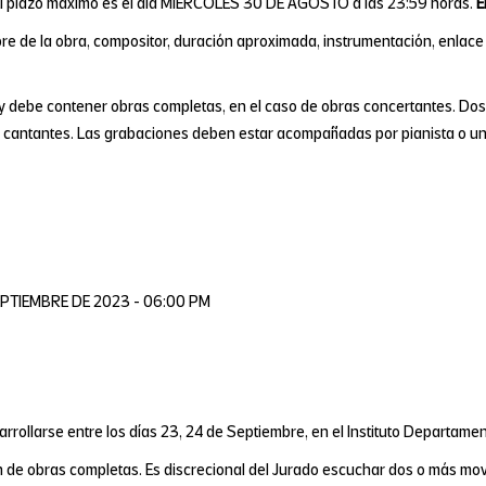
 El plazo máximo es el día MIÉRCOLES 30 DE AGOSTO a las 23:59 horas.
E
e de la obra, compositor, duración aproximada, instrumentación, enlace d
y debe contener obras completas, en el caso de obras concertantes. Dos 
los cantantes. Las grabaciones deben estar acompañadas por pianista o un
SEPTIEMBRE DE 2023 - 06:00 PM
rrollarse entre los días 23, 24 de Septiembre, en el Instituto Departament
ón de obras completas. Es discrecional del Jurado escuchar dos o más mov