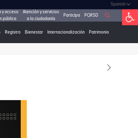
Abrir 
a y acceso
Atención y servicios
Participa
PQRSD
n pública
a la ciudadanía
s
Registro
Bienestar
Internacionalización
Patrimonio