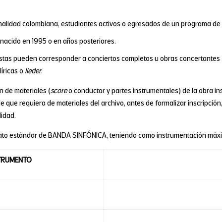
nalidad colombiana, estudiantes activos o egresados de un programa de 
 nacido en 1995 o en años posteriores.
istas pueden corresponder a conciertos completos u obras concertantes 
líricas o
lieder
.
n de materiales (
score
o conductor y partes instrumentales) de la obra in
 que requiera de materiales del archivo, antes de formalizar inscripción,
lidad.
rmato estándar de BANDA SINFÓNICA, teniendo como instrumentación máx
TRUMENTO