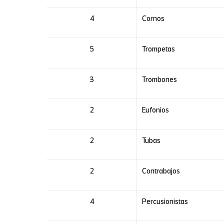
4
Cornos
5
Trompetas
3
Trombones
2
Eufonios
2
Tubas
2
Contrabajos
4
Percusionistas