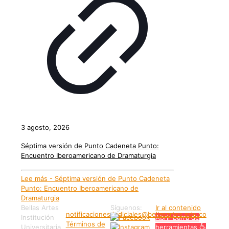
3 agosto, 2026
Séptima versión de Punto Cadeneta Punto:
Encuentro Iberoamericano de Dramaturgia
Lee más
- Séptima versión de Punto Cadeneta
Punto: Encuentro Iberoamericano de
Dramaturgia
Bellas Artes
Síguenos:
Ir al contenido
notificaciones.judiciales@bellasartes.edu.co
Institución
Abrir barra de
Términos de
Universitaria
herramientas