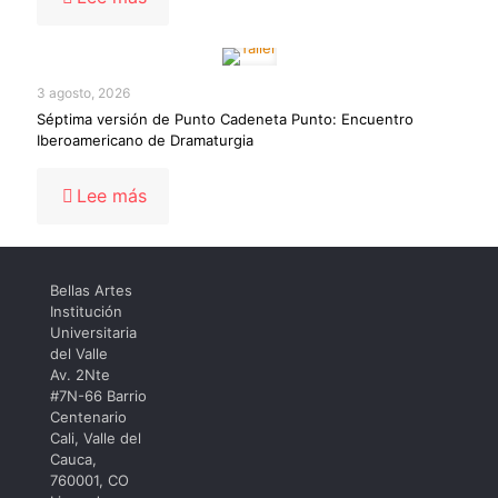
Bellas
Artes
alcanza
puntaje
3 agosto, 2026
récord
Séptima versión de Punto Cadeneta Punto: Encuentro
de
Iberoamericano de Dramaturgia
95,4
en
el
-
Lee más
MIPG
Séptima
y
versión
consolida
de
la
Punto
excelencia
Bellas Artes
Cadeneta
institucional
Institución
Punto:
Universitaria
Encuentro
del Valle
Iberoamericano
Av. 2Nte
de
#7N-66 Barrio
Dramaturgia
Centenario
Cali, Valle del
Cauca,
760001, CO