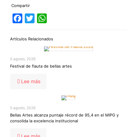
Compartir
Facebook
Twitter
WhatsApp
Artículos Relacionados
5 agosto, 2026
Festival de flauta de bellas artes
-
Lee más
Festival
de
flauta
de
5 agosto, 2026
bellas
Bellas Artes alcanza puntaje récord de 95,4 en el MIPG y
artes
consolida la excelencia institucional
-
Lee más