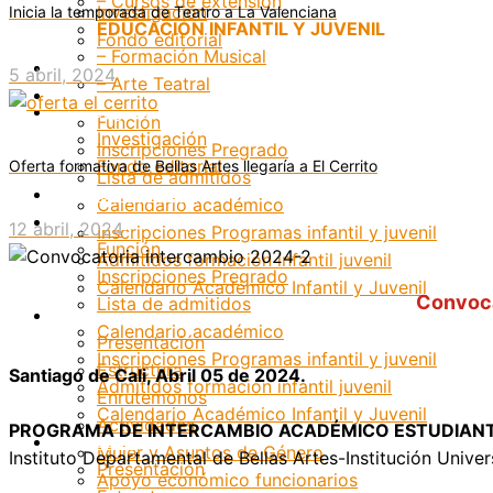
– Cursos de extensión
Investigación
Inicia la temporada de Teatro a La Valenciana
EDUCACIÓN INFANTIL Y JUVENIL
Fondo editorial
– Formación Musical
Grupos Artísticos
5 abril, 2024
– Arte Teatral
Registro
Investigación
Función
Investigación
Inscripciones Pregrado
Fondo editorial
Oferta formativa de Bellas Artes llegaría a El Cerrito
Lista de admitidos
Grupos Artísticos
Calendario académico
Registro
12 abril, 2024
Inscripciones Programas infantil y juvenil
Función
Admitidos formación infantil juvenil
Inscripciones Pregrado
Calendario Académico Infantil y Juvenil
Convoca
Lista de admitidos
Bienestar
Calendario académico
Presentación
Inscripciones Programas infantil y juvenil
Estructura
Santiago de Cali, Abril 05 de 2024.
Admitidos formación infantil juvenil
Enrutemonos
Calendario Académico Infantil y Juvenil
Actividades
PROGRAMA DE INTERCAMBIO ACADÉMICO ESTUDIANT
Bienestar
Mujer y Asuntos de Género
Instituto Departamental de Bellas Artes-Institución Univers
Presentación
Apoyo económico funcionarios