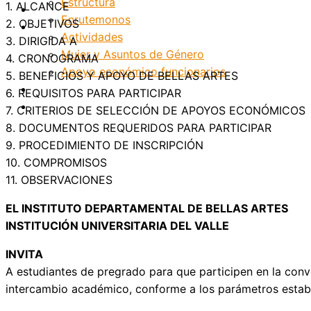
Estructura
1. ALCANCE
Internacionalización
Enrutemonos
2. OBJETIVOS
Patrimonio
Actividades
3. DIRIGIDA A
Mujer y Asuntos de Género
4. CRONOGRAMA
Apoyo económico funcionarios
5. BENEFICIOS Y APOYO DE BELLAS ARTES
Internacionalización
6. REQUISITOS PARA PARTICIPAR
Patrimonio
7. CRITERIOS DE SELECCIÓN DE APOYOS ECONÓMICOS
8. DOCUMENTOS REQUERIDOS PARA PARTICIPAR
9. PROCEDIMIENTO DE INSCRIPCIÓN
10. COMPROMISOS
11. OBSERVACIONES
EL INSTITUTO DEPARTAMENTAL DE BELLAS ARTES
INSTITUCIÓN UNIVERSITARIA DEL VALLE
INVITA
A estudiantes de pregrado para que participen en la conv
intercambio académico, conforme a los parámetros establ