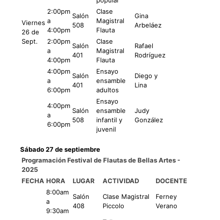
popular
2:00pm
Clase
Salón
Gina
a
Magistral
Viernes
508
Arbeláez
4:00pm
Flauta
26 de
Sept.
2:00pm
Clase
Salón
Rafael
a
Magistral
401
Rodríguez
4:00pm
Flauta
4:00pm
Ensayo
Salón
Diego y
a
ensamble
401
Lina
6:00pm
adultos
Ensayo
4:00pm
Salón
ensamble
Judy
a
508
infantil y
González
6:00pm
juvenil
Sábado 27 de septiembre
Programación Festival de Flautas de Bellas Artes -
2025
FECHA
HORA
LUGAR
ACTIVIDAD
DOCENTE
8:00am
Salón
Clase Magistral
Ferney
a
408
Piccolo
Verano
9:30am