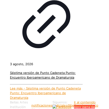
3 agosto, 2026
Séptima versión de Punto Cadeneta Punto:
Encuentro Iberoamericano de Dramaturgia
Lee más
- Séptima versión de Punto Cadeneta
Punto: Encuentro Iberoamericano de
Dramaturgia
Bellas Artes
Síguenos:
Ir al contenido
notificaciones.judiciales@bellasartes.edu.co
Institución
Abrir barra de