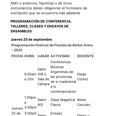
AMV o externos, flautistas o de otros
instrumentos deben diligenciar el formulario de
inscripción que se encuentra más adelante
PROGRAMACIÓN DE CONFERENCIA,
TALLERES, CLASES Y ENSAYOS DE
ENSAMBLES
Jueves 25 de septiembre
Programación Festival de Flautas de Bellas Artes
- 2025
FECHA
HORA
LUGAR
ACTIVIDAD
DOCENTE
Conferencia:
Músicas
Salón
Argentinas de
9:00am
418 o
Diego
las provincias
a 12m
Sala de
Cortez
de lo tradicional
Cámara
a lo
contemporáneo
1:00pm
Salón
Clase Magistral
Remo
a
401
Flauta
Ceccato
3:00pm
Jueves
25 de
3:00pm
Ensayo
Salón
Diego y