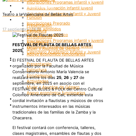
Inscripciones Programas infantil y juvenil
Grupos Artísticos
Admitidos formación infantil juvenil
Registro
Calendario Académico Infantil y Juvenil
Teatro a la Valenciana de Bellas Artes
Función
Bienestar
Inscripciones Pregrado
Presentación
Lista de admitidos
17 septiembre, 2025
Estructura
Calendario académico
Enrutemonos
Inscripciones Programas infantil y juvenil
Actividades
FESTIVAL DE FLAUTA DE BELLAS ARTES
Admitidos formación infantil juvenil
Mujer y Asuntos de Género
2025
Calendario Académico Infantil y Juvenil
Apoyo económico funcionarios
Bienestar
Internacionalización
El FESTIVAL DE FLAUTA DE BELLAS ARTES
Presentación
Patrimonio
organizado por la Facultad de Música
Estructura
Conservatorio Antonio María Valencia se
Enrutemonos
realizará entre los días
25
,
26
y
27
de
Actividades
septiembre, en 2025 en asocio con el
Mujer y Asuntos de Género
FESTIVAL DE BLUES & FOLK del Centro Cultural
Apoyo económico funcionarios
Colombo Americano de Cali, extiende esta
Internacionalización
cordial invitación a flautistas y músicos de otros
Patrimonio
instrumentos interesados en las músicas
tradicionales de las familias de la Zamba y la
Chacarera.
El festival contará con conferencia, talleres,
clases magistrales, ensambles de flautas y dos