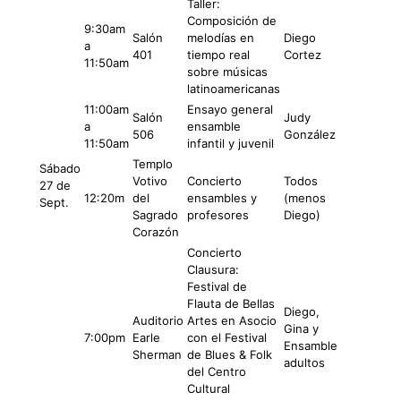
Taller:
Composición de
9:30am
Salón
melodías en
Diego
a
401
tiempo real
Cortez
11:50am
sobre músicas
latinoamericanas
11:00am
Ensayo general
Salón
Judy
a
ensamble
506
González
11:50am
infantil y juvenil
Templo
Sábado
Votivo
Concierto
Todos
27 de
12:20m
del
ensambles y
(menos
Sept.
Sagrado
profesores
Diego)
Corazón
Concierto
Clausura:
Festival de
Flauta de Bellas
Diego,
Auditorio
Artes en Asocio
Gina y
7:00pm
Earle
con el Festival
Ensamble
Sherman
de Blues & Folk
adultos
del Centro
Cultural