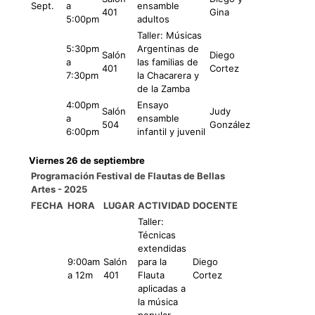
Sept.
a
ensamble
401
Gina
5:00pm
adultos
Taller: Músicas
5:30pm
Argentinas de
Salón
Diego
a
las familias de
401
Cortez
7:30pm
la Chacarera y
de la Zamba
4:00pm
Ensayo
Salón
Judy
a
ensamble
504
González
6:00pm
infantil y juvenil
Viernes 26 de septiembre
Programación Festival de Flautas de Bellas
Artes - 2025
FECHA
HORA
LUGAR
ACTIVIDAD
DOCENTE
Taller:
Técnicas
extendidas
9:00am
Salón
para la
Diego
a 12m
401
Flauta
Cortez
aplicadas a
la música