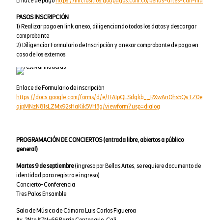
Enlace de pago
https://micrositios.goupagos.com.co/bellas-artes-cali-ma
PASOS INSCRIPCIÓN
1) Realizar pago en link anexo, diligenciando todos los datos y descargar
comprobante
2) Diligenciar Formulario de Inscripción y anexar comprobante de pago en
caso de los externos
Enlace de Formulario de inscripción
https://docs.google.com/forms/d/e/1FAIpQLSdgkb__RXwAnOhs5QvTZ0e
qjpMNzN81sLZMx92sHaKik5VH3g/viewform?usp=dialog
PROGRAMACIÓN DE CONCIERTOS (entrada libre, abiertos a público
general)
Martes 9 de septiembre
(ingreso por Bellas Artes, se requiere documento de
identidad para registro e ingreso)
Concierto-Conferencia
Tres Palos Ensamble
Sala de Música de Cámara Luis Carlos Figueroa