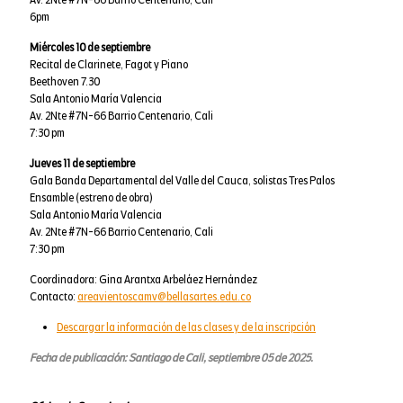
Av. 2Nte #7N-66 Barrio Centenario, Cali
6pm
Miércoles 10 de septiembre
Recital de Clarinete, Fagot y Piano
Beethoven 7.30
Sala Antonio María Valencia
Av. 2Nte #7N-66 Barrio Centenario, Cali
7:30 pm
Jueves 11 de septiembre
Gala Banda Departamental del Valle del Cauca, solistas Tres Palos
Ensamble (estreno de obra)
Sala Antonio María Valencia
Av. 2Nte #7N-66 Barrio Centenario, Cali
7:30 pm
Coordinadora: Gina Arantxa Arbeláez Hernández
Contacto:
areavientoscamv@bellasartes.edu.co
Descargar la información de las clases y de la inscripción
Fecha de publicación: Santiago de Cali, septiembre 05 de 2025.