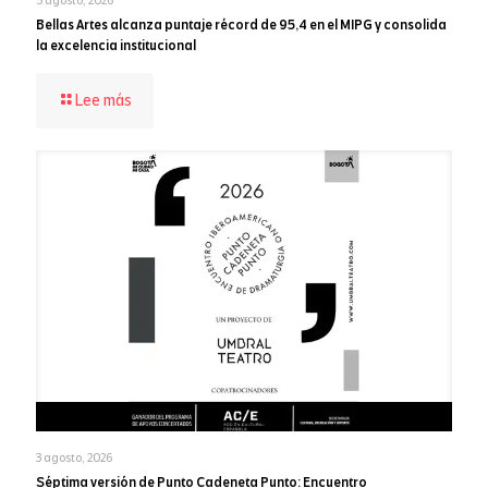
Bellas Artes alcanza puntaje récord de 95,4 en el MIPG y consolida
la excelencia institucional
-
Lee más
Bellas
Artes
alcanza
puntaje
récord
de
95,4
en
el
MIPG
y
consolida
la
excelencia
institucional
3 agosto, 2026
Séptima versión de Punto Cadeneta Punto: Encuentro