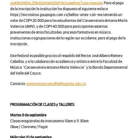
qjpMNzN81sLZMx92sHaKik5VH3g/viewform?usp=preview
. Para el pago
de la inscripción la institución ha dispuesto el siguiente enlace
https://micrositios.goupagos.com.co/bellas-artes-cali-ma teniendo un
valor de COP$20.000 para los estudiantes del Conservatorio Antonio María
Valencia (AMV), y de COP$40.000 para participantes externos
provenientes de otras facultades, procesos formativos en música,
instituciones o agrupaciones de la región sur occidente, para el pago de la
inscripción.
Este festival es posible gracias al respaldo del Rector José Albeiro Romero
Ceballos, y a la colaboración académica y artística entre la Facultad de
Música “Conservatorio Antonio María Valencia” y la Banda Departamental
del Valle del Cauca.
Contacto:
areavientoscamv@bellasartes.edu.co
PROGRAMACIÓN DE CLASES y TALLERES
Martes 9 de septiembre
Clases magistrales de instrumento 10am a 11:30am
Oboe / Clarinete / Fagot
Miércoles 10 de septiembre