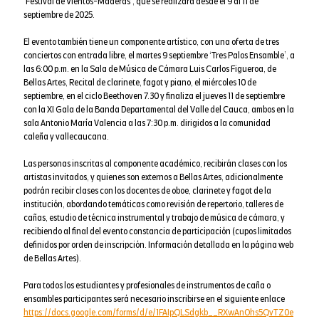
‘Festival de Vientos-Maderas’, que se realizará desde el 9 al 11 de
septiembre de 2025.
El evento también tiene un componente artístico, con una oferta de tres
conciertos con entrada libre, el martes 9 septiembre ‘Tres Palos Ensamble’, a
las 6:00 p.m. en la Sala de Música de Cámara Luis Carlos Figueroa, de
Bellas Artes, Recital de clarinete, fagot y piano, el miércoles 10 de
septiembre, en el ciclo Beethoven 7.30 y finaliza el jueves 11 de septiembre
con la XI Gala de la Banda Departamental del Valle del Cauca, ambos en la
sala Antonio María Valencia a las 7:30 p.m. dirigidos a la comunidad
caleña y vallecaucana.
Las personas inscritas al componente académico, recibirán clases con los
artistas invitados, y quienes son externos a Bellas Artes, adicionalmente
podrán recibir clases con los docentes de oboe, clarinete y fagot de la
institución, abordando temáticas como revisión de repertorio, talleres de
cañas, estudio de técnica instrumental y trabajo de música de cámara, y
recibiendo al final del evento constancia de participación (cupos limitados
definidos por orden de inscripción. Información detallada en la página web
de Bellas Artes).
Para todos los estudiantes y profesionales de instrumentos de caña o
ensambles participantes será necesario inscribirse en el siguiente enlace
https://docs.google.com/forms/d/e/1FAIpQLSdgkb__RXwAnOhs5QvTZ0e