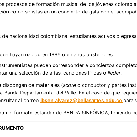
os procesos de formación musical de los jóvenes colombia
ión como solistas en un concierto de gala con el acompañ
 de nacionalidad colombiana, estudiantes activos o egres
 que hayan nacido en 1996 o en años posteriores.
instrumentistas pueden corresponder a conciertos complet
ar una selección de arias, canciones líricas o
lieder
.
e dispongan de materiales (
score
o conductor y partes instr
a Banda Departamental del Valle. En el caso de que requier
onsultar al correo
ibsen.alvarez@bellasartes.edu.co
para v
 con el formato estándar de BANDA SINFÓNICA, teniendo 
TRUMENTO