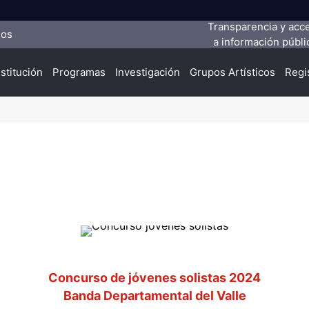
Transparencia y acc
ios
a información públi
nstitución
Programas
Investigación
Grupos Artísticos
Regi
Concurso de jóvenes solistas 2024
Banda Departamental del Valle