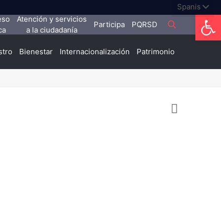
Abrir
eso
Atención y servicios
Participa
PQRSD
ca
a la ciudadanía
stro
Bienestar
Internacionalización
Patrimonio