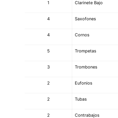
1
Clarinete Bajo
4
Saxofones
4
Cornos
5
Trompetas
3
Trombones
2
Eufonios
2
Tubas
2
Contrabajos