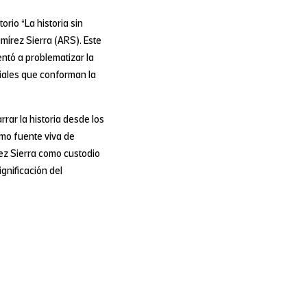
orio “La historia sin
amírez Sierra (ARS). Este
ntó a problematizar la
eriales que conforman la
rrar la historia desde los
omo fuente viva de
rez Sierra como custodio
gnificación del