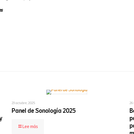
es
23 octubre, 2025
26 
Panel de Sonología 2025
B
y
p
p
-
Lee más
Panel
m