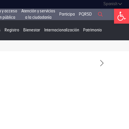
Abrir 
a y acceso
Atención y servicios
Participa
PQRSD
n pública
a la ciudadanía
s
Registro
Bienestar
Internacionalización
Patrimonio