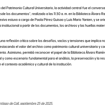
el Patrimonio Cultural Universitario, la actividad central fue el conversat
sde los documentos”, realizado a las 11:30 a. m. en la Biblioteca Álvaro R
xivo estuvo a cargo de Paola Pérez Guisao y Luis Mario Yanten, y se orie
a institucional a partir de los documentos, los archivos y las huellas mat
una reflexión crítica sobre los desafíos, vacíos y tensiones que implica na
tacando el valor del archivo como patrimonio cultural universitario y c
ento. Asimismo, permitió reconocer el papel de la Biblioteca Álvaro Ramí
al y como escenario fundamental para el análisis, la preservación y la resi
el contexto académico y cultural de la institución.
tiago de Cali, septiembre 25 de 2025.