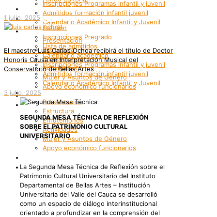
Inscripciones Programas infantil y juvenil
Grupos Artísticos
Admitidos formación infantil juvenil
1 julio, 2025
Registro
Calendario Académico Infantil y Juvenil
Función
Bienestar
Inscripciones Pregrado
Presentación
Lista de admitidos
Estructura
El maestro Luis Carlos Ochoa recibirá el título de Doctor
Calendario académico
Enrutemonos
Honoris Causa en Interpretación Musical del
Inscripciones Programas infantil y juvenil
Actividades
Conservatorio de Bellas Artes
Admitidos formación infantil juvenil
Mujer y Asuntos de Género
Calendario Académico Infantil y Juvenil
Apoyo económico funcionarios
Bienestar
3 julio, 2025
Internacionalización
Presentación
Patrimonio
Estructura
SEGUNDA MESA TÉCNICA DE REFLEXIÓN
Enrutemonos
SOBRE EL PATRIMONIO CULTURAL
Actividades
UNIVERSITARIO
Mujer y Asuntos de Género
Apoyo económico funcionarios
Internacionalización
Patrimonio
La Segunda Mesa Técnica de Reflexión sobre el
Patrimonio Cultural Universitario del Instituto
Departamental de Bellas Artes – Institución
Universitaria del Valle del Cauca se desarrolló
como un espacio de diálogo interinstitucional
orientado a profundizar en la comprensión del