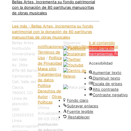
Bellas Artes, incrementa su fondo patrimonial
con la donación de 80 partituras manuscritas
de obras musicales
Lee más
- Bellas Artes, incrementa su fondo
patrimonial con la donación de 80 partituras
manuscritas de obras musicales
Bellas Artes
Síguenos:
Ir al contenido
notificaciones.judiciales@bellasartes.edu.co
Institución
Abrir barra de
Términos de
Universitaria
herramientas
Uso
/
Política
del Valle
de Privacidad
Accesibilidad
Av. 2Nte
Mapa sitio
/
#7N-66 Barrio
Aumentar texto
Tratamientos
Centenario
Disminuir texto
de datos
Cali, Valle del
Escala de grises
Política
Cauca,
Alto contraste
Derechos de
760001, CO
Contraste negativo
Autor
/
Otras
Linea de
Fondo claro
Políticas
atención:
Subrayar enlaces
Última
(60)
Fuente legible
Actualización:
(2)6203333
Restablecer
09-03-2026
Línea
Institución
anticorrupción:
de educación