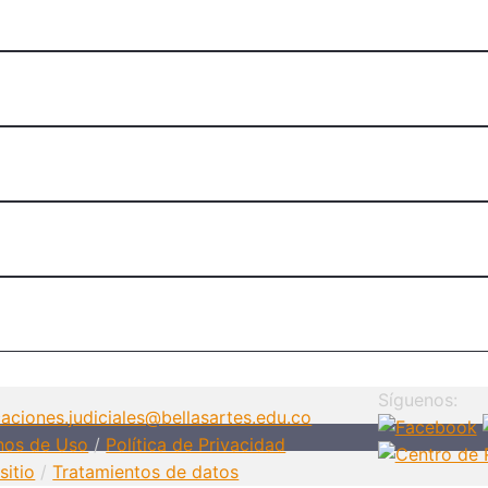
Síguenos:
caciones.judiciales@bellasartes.edu.co
nos de Uso
/
Política de Privacidad
sitio
/
Tratamientos de datos