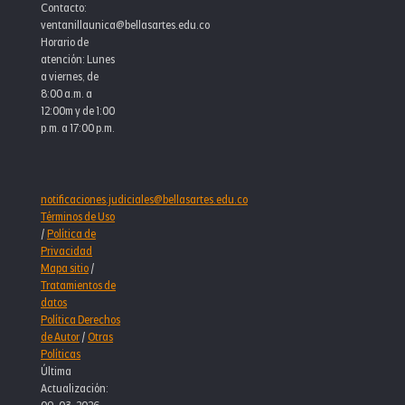
Contacto:
ventanillaunica@bellasartes.edu.co
Horario de
atención: Lunes
a viernes, de
8:00 a.m. a
12:00m y de 1:00
p.m. a 17:00 p.m.
notificaciones.judiciales@bellasartes.edu.co
Términos de Uso
/
Política de
Privacidad
Mapa sitio
/
Tratamientos de
datos
Política Derechos
de Autor
/
Otras
Políticas
Última
Actualización: