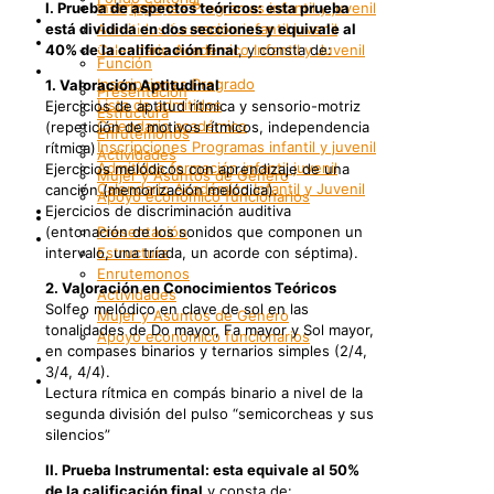
I. Prueba de aspectos teóricos: esta prueba
Inscripciones Programas infantil y juvenil
Grupos Artísticos
está dividida en dos secciones y equivale al
Admitidos formación infantil juvenil
Registro
40% de la calificación final
Calendario Académico Infantil y Juvenil
, y consta de:
Función
Bienestar
Inscripciones Pregrado
1. Valoración Aptitudinal
Presentación
Lista de admitidos
Ejercicios de aptitud rítmica y sensorio-motriz
Estructura
Calendario académico
(repetición de motivos rítmicos, independencia
Enrutemonos
Inscripciones Programas infantil y juvenil
rítmica)
Actividades
Admitidos formación infantil juvenil
Ejercicios melódicos con aprendizaje de una
Mujer y Asuntos de Género
Calendario Académico Infantil y Juvenil
canción (memorización melódica).
Apoyo económico funcionarios
Bienestar
Ejercicios de discriminación auditiva
Internacionalización
(entonación de los sonidos que componen un
Presentación
Patrimonio
intervalo, una tríada, un acorde con séptima).
Estructura
Enrutemonos
2. Valoración en Conocimientos Teóricos
Actividades
Solfeo melódico en clave de sol en las
Mujer y Asuntos de Género
tonalidades de Do mayor, Fa mayor y Sol mayor,
Apoyo económico funcionarios
en compases binarios y ternarios simples (2/4,
Internacionalización
3/4, 4/4).
Patrimonio
Lectura rítmica en compás binario a nivel de la
segunda división del pulso “semicorcheas y sus
silencios”
II. Prueba Instrumental: esta equivale al 50%
de la calificación final
y consta de: