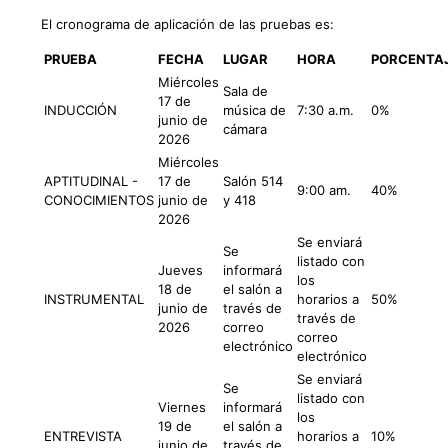
El cronograma de aplicación de las pruebas es:
PRUEBA
FECHA
LUGAR
HORA
PORCENTA
Miércoles
Sala de
17 de
INDUCCIÓN
música de
7:30 a.m.
0%
junio de
cámara
2026
Miércoles
APTITUDINAL -
17 de
Salón 514
9:00 am.
40%
CONOCIMIENTOS
junio de
y 418
2026
Se enviará
Se
listado con
Jueves
informará
los
18 de
el salón a
INSTRUMENTAL
horarios a
50%
junio de
través de
través de
2026
correo
correo
electrónico
electrónico
Se enviará
Se
listado con
Viernes
informará
los
19 de
el salón a
ENTREVISTA
horarios a
10%
junio de
través de