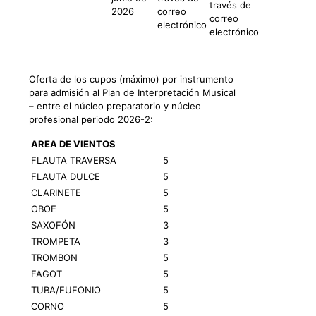
través de
2026
correo
correo
electrónico
electrónico
Oferta de los cupos (máximo) por instrumento
para admisión al Plan de Interpretación Musical
– entre el núcleo preparatorio y núcleo
profesional periodo 2026-2:
AREA DE VIENTOS
FLAUTA TRAVERSA
5
FLAUTA DULCE
5
CLARINETE
5
OBOE
5
SAXOFÓN
3
TROMPETA
3
TROMBON
5
FAGOT
5
TUBA/EUFONIO
5
CORNO
5