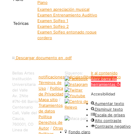
Piano
Examen apreciación musical
Examen Entrenamiento Auditivo
Examen Solfeo 1
Teóricas
Examen Solfeo 2
Examen Solfeo entonado roque
cordero
::
Descargar documento en .pdf
Bellas Artes
Síguenos:
Ir al contenido
notificaciones.judiciales@bellasartes.edu.co
Institución
Abrir barra de
Términos de
Universitaria
herramientas
Uso
/
Política
del Valle
de Privacidad
Accesibilidad
Av. 2Nte
Mapa sitio
/
#7N-66 Barrio
Aumentar texto
Tratamientos
Centenario
Disminuir texto
de datos
Cali, Valle del
Escala de grises
Política
Cauca,
Alto contraste
Derechos de
760001, CO
Contraste negativo
Autor
/
Otras
Linea de
Fondo claro
Políticas