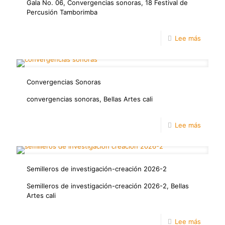
y
Punto
Gala No. 06, Convergencias sonoras, 18 Festival de
Percusión Tamborimba
consoli
Cadene
la
Punto:
-
Lee más
excelen
Encuen
Concier
instituc
Iberoam
Gala
de
Convergencias Sonoras
06
Dramatu
convergencias sonoras, Bellas Artes cali
-
Lee más
Conver
Sonora
Semilleros de investigación-creación 2026-2
Semilleros de investigación-creación 2026-2, Bellas
Artes cali
-
Lee más