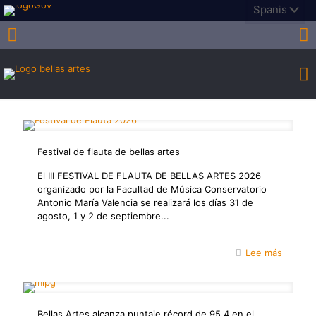
Festival de flauta de bellas artes
El III FESTIVAL DE FLAUTA DE BELLAS ARTES 2026
organizado por la Facultad de Música Conservatorio
Antonio María Valencia se realizará los días 31 de
agosto, 1 y 2 de septiembre...
-
Lee más
Festival
de
Bellas Artes alcanza puntaje récord de 95,4 en el
flauta