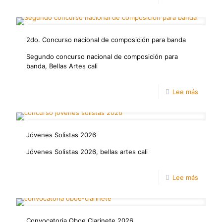
Semille
de
2do. Concurso nacional de composición para banda
investi
creació
Segundo concurso nacional de composición para
banda, Bellas Artes cali
2026-
2
-
Lee más
2do.
Concur
Jóvenes Solistas 2026
naciona
de
Jóvenes Solistas 2026, bellas artes cali
compos
-
Lee más
para
Jóvene
banda
Solistas
Convocatoria Oboe Clarinete 2026
2026