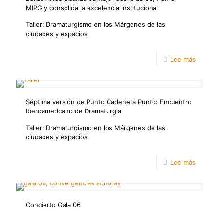
MIPG y consolida la excelencia institucional
de
Taller: Dramaturgismo en los Márgenes de las
bellas
ciudades y espacios
artes
-
Lee más
Bellas
Artes
Séptima versión de Punto Cadeneta Punto: Encuentro
alcanza
Iberoamericano de Dramaturgia
puntaje
Taller: Dramaturgismo en los Márgenes de las
récord
ciudades y espacios
de
95,4
-
Lee más
en
Séptim
el
versión
Concierto Gala 06
MIPG
de