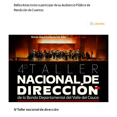
Bellas Artes invita a participar de su Audiencia Pública de
Rendición de Cuentas.
-
Lee más
Bellas
Artes
rendición
cuentas
2024
IV Taller nacional de dirección