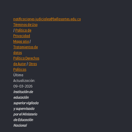
notificaciones.judiciales@bellasartes.edu.co
Términos de Uso
/
Política de
Privacidad
Mapa sitio
/
Tratamientos de
datos
Política Derechos
de Autor
/
Otras
Políticas
Última
Actualización:
09-03-2026
Institución de
educación
superior vigilada
y supervisada
por el Ministerio
de Educación
Nacional