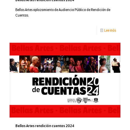
Teatro
Bellas Artes aplazamiento de Audiencia Pública de Rendición de
Cuentas.
a
La
-
Lee más
Valencia
Bellas
Artes
rendición
cuentas
2024
Bellas Artes rendición cuentas 2024