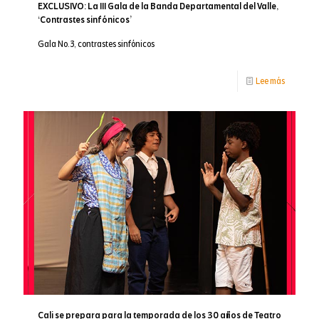
EXCLUSIVO: La III Gala de la Banda Departamental del Valle,
‘Contrastes sinfónicos’
Gala No.3, contrastes sinfónicos
-
Lee más
EXCLUSI
La
III
Gala
de
la
Banda
Departam
del
Valle,
Cali se prepara para la temporada de los 30 años de Teatro
‘Contrast