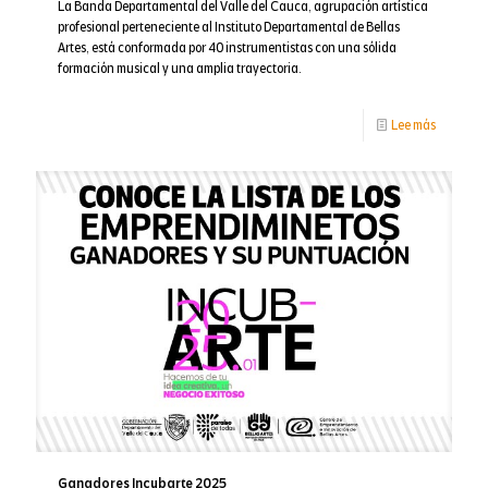
La Banda Departamental del Valle del Cauca, agrupación artística
profesional perteneciente al Instituto Departamental de Bellas
Artes, está conformada por 40 instrumentistas con una sólida
formación musical y una amplia trayectoria.
-
Lee más
IV
Taller
nacional
de
dirección
Ganadores Incubarte 2025