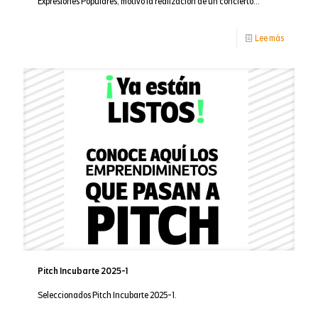
Expresiones Populares, motivó la realización de un concierto...
-
Lee más
En
nuestro
Conserva
de
Bellas
Artes
nacieron
‘Los
ritmos
del
Pitch Incubarte 2025-1
río’
Seleccionados Pitch Incubarte 2025-1.