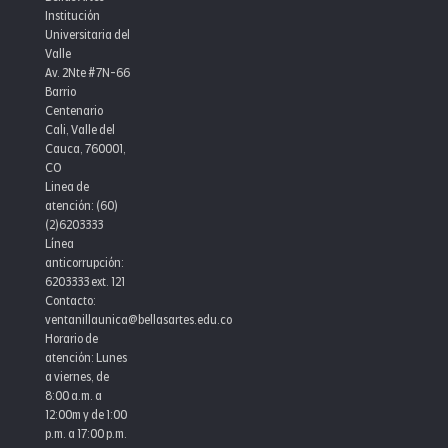
Institución
Universitaria del
Valle
Av. 2Nte #7N-66
Barrio
Centenario
Cali, Valle del
Cauca, 760001,
CO
Linea de
atención: (60)
(2)6203333
Línea
anticorrupción:
6203333 ext. 121
Contacto:
ventanillaunica@bellasartes.edu.co
Horario de
atención: Lunes
a viernes, de
8:00 a.m. a
12:00m y de 1:00
p.m. a 17:00 p.m.