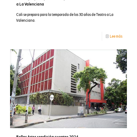
a La Valenciana
sinfónico
Cali se prepara para la temporada de los 30 años de Teatro a La
Valenciana.
-
Lee más
Cali
se
prepara
para
la
tempora
de
los
30
años
Bellas Artes rendición cuentas 2024
de