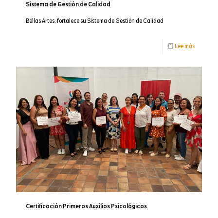
Sistema de Gestión de Calidad
Bellas Artes, fortalece su Sistema de Gestión de Calidad
-
Lee más
Sistema
de
Gestión
de
Calidad
Certificación Primeros Auxilios Psicológicos