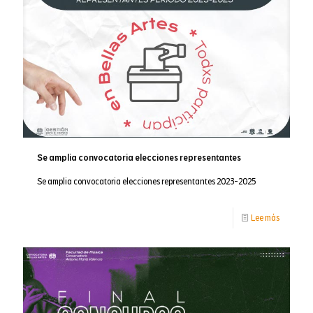
2025
Se amplia convocatoria elecciones representantes
Se amplia convocatoria elecciones representantes 2023-2025
-
Lee más
Se
amplia
convocat
eleccione