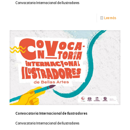
Convocatoria Internacional de Ilustradores
-
Lee más
Certifica
Primeros
Auxilios
Psicológi
Convocatoria Internacional de Ilustradores
Convocatoria Internacional de Ilustradores