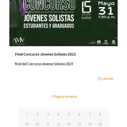
represen
Final Concurso Jóvenes Solistas 2023
final del Concurso Jóvenes Solistas 2023
-
Lee más
Final
Concurso
Pagina anterior
Jóvenes
Solistas
1
2
3
4
5
6
7
8
2023
9
10
11
12
13
14
15
16