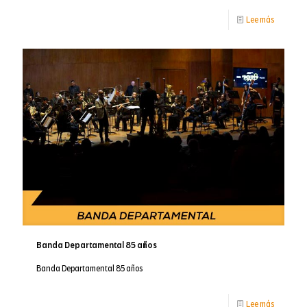
-
Lee más
Convocat
Internaci
de
Ilustrado
Banda Departamental 85 años
Banda Departamental 85 años
-
Lee más