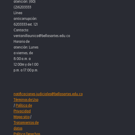
atención: (60)
(2)6203333
Línea
anticorrupción:
6203333 ext. 121
Contacto:
ventanillaunica@bellasartes.edu.co
Horario de
atención: Lunes
a viernes, de
8:00 a.m. a
12:00m y de 1:00
p.m. a 17:00 p.m.
notificaciones.judiciales@bellasartes.edu.co
Términos de Uso
/
Política de
Privacidad
Mapa sitio
/
Tratamientos de
datos
Política Derechos