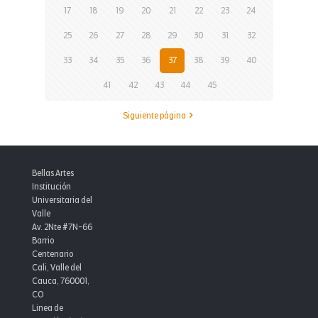
17
18
19
20
21
22
23
24
el
25
26
27
28
29
30
31
32
sector
33
34
35
36
37
38
39
40
cultural
y
41
42
43
44
45
académi
Siguiente página
Bellas Artes
Institución
Universitaria del
Valle
Av. 2Nte #7N-66
Barrio
Centenario
Cali, Valle del
Cauca, 760001,
CO
Linea de