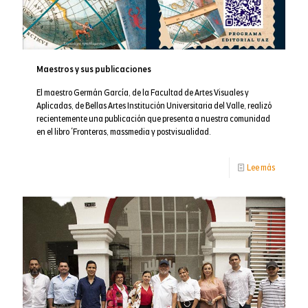
Maestros y sus publicaciones
El maestro Germán García, de la Facultad de Artes Visuales y
Aplicadas, de Bellas Artes Institución Universitaria del Valle, realizó
recientemente una publicación que presenta a nuestra comunidad
en el libro ´Fronteras, massmedia y postvisualidad.
-
Lee más
Maestros
y
sus
publicac