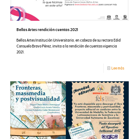
Bellas Artes rendición cuentas 2021
Bellas Artes Institución Universitaria, en cabeza de su rectora Edid
Consuelo Bravo Pérez, invita a la rendición de cuentas vigencia
2021.
-
Lee más
Bellas
Artes
rendición
cuentas
2021