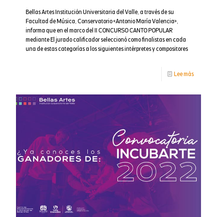
Bellas Artes Institución Universitaria del Valle, a través de su
Facultad de Música, Conservatorio «Antonio María Valencia»,
informa que en el marco del II CONCURSO CANTO POPULAR
mediante El jurado calificador seleccionó como finalistas en cada
una de estas categorías a los siguientes intérpretes y compositores
-
Lee más
Finalista
segundo
concurso
de
canto