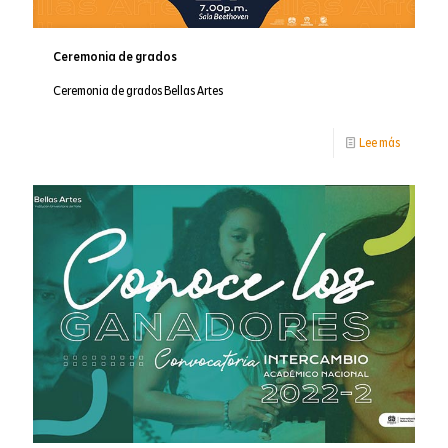
Ceremonia de grados
Ceremonia de grados Bellas Artes
-
Lee más
Ceremon
de
grados