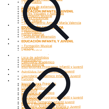
– Diplomados
Programas
– Cursos de extensión
FACULTAD
EDUCACIÓN INFANTIL Y JUVENIL
– Artes Visuales y Aplicadas
– Formación Musical
– Artes Escénicas
– Arte Teatral
– Conservatorio Antonio María Valencia
Investigación
EDUCACIÓN CONTINUADA
Investigación
– Diplomados
Fondo editorial
– Cursos de extensión
Grupos Artísticos
EDUCACIÓN INFANTIL Y JUVENIL
Registro
– Formación Musical
Función
– Arte Teatral
Inscripciones Pregrado
Investigación
Lista de admitidos
Investigación
Calendario académico
Fondo editorial
Inscripciones Programas infantil y juvenil
Grupos Artísticos
Admitidos formación infantil juvenil
Registro
Calendario Académico Infantil y Juvenil
Función
Bienestar
Inscripciones Pregrado
Presentación
Lista de admitidos
Estructura
Calendario académico
Enrutemonos
Inscripciones Programas infantil y juvenil
Actividades
Admitidos formación infantil juvenil
Mujer y Asuntos de Género
Calendario Académico Infantil y Juvenil
Apoyo económico funcionarios