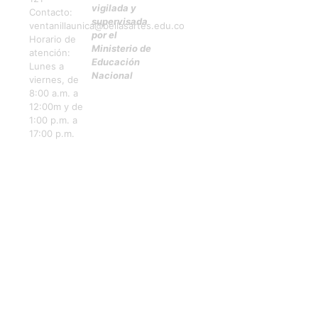
vigilada y
Contacto:
supervisada
ventanillaunica@bellasartes.edu.co
por el
Horario de
Ministerio de
atención:
Educación
Lunes a
Nacional
viernes, de
8:00 a.m. a
12:00m y de
1:00 p.m. a
17:00 p.m.