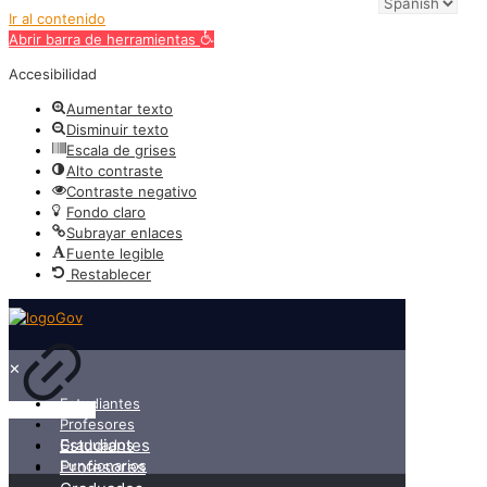
Ir al contenido
Abrir barra de herramientas
Accesibilidad
Aumentar texto
Disminuir texto
Escala de grises
Alto contraste
Contraste negativo
Fondo claro
Subrayar enlaces
Fuente legible
Restablecer
✕
Estudiantes
Profesores
Estudiantes
Graduados
Funcionarios
Profesores