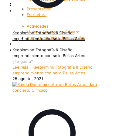
Bienestar
Internacionalización
Presentación
Patrimonio
Estructura
Enrutemonos
Actividades
Mujer y Asuntos de Género
Keepinmind Fotografía & Diseño,
Apoyo económico funcionarios
emprendimiento con sello Bellas Artes
Internacionalización
Patrimonio
Keepinmind Fotografía & Diseño,
emprendimiento con sello Bellas Artes
¿Te gusta?
Lee más
- Keepinmind Fotografía & Diseño,
emprendimiento con sello Bellas Artes
25 agosto, 2021