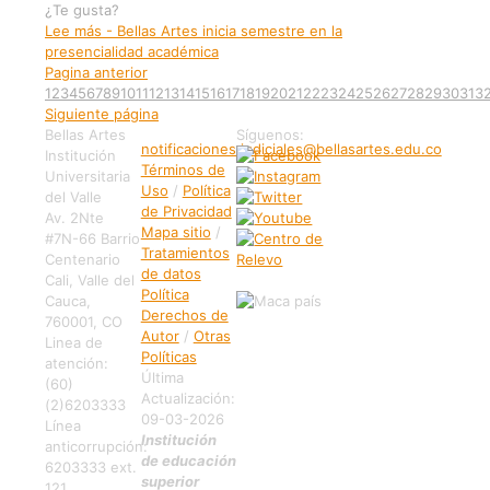
¿Te gusta?
Lee más
- Bellas Artes inicia semestre en la
presencialidad académica
Pagina anterior
1
2
3
4
5
6
7
8
9
10
11
12
13
14
15
16
17
18
19
20
21
22
23
24
25
26
27
28
29
30
31
3
Siguiente página
Bellas Artes
Síguenos:
notificaciones.judiciales@bellasartes.edu.co
Institución
Términos de
Universitaria
Uso
/
Política
del Valle
de Privacidad
Av. 2Nte
Mapa sitio
/
#7N-66 Barrio
Tratamientos
Centenario
de datos
Cali, Valle del
Política
Cauca,
Derechos de
760001, CO
Autor
/
Otras
Linea de
Políticas
atención:
Última
(60)
Actualización:
(2)6203333
09-03-2026
Línea
Institución
anticorrupción:
de educación
6203333 ext.
superior
121