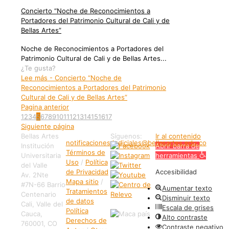
Concierto “Noche de Reconocimientos a
Portadores del Patrimonio Cultural de Cali y de
Bellas Artes”
Noche de Reconocimientos a Portadores del
Patrimonio Cultural de Cali y de Bellas Artes...
¿Te gusta?
Lee más
- Concierto “Noche de
Reconocimientos a Portadores del Patrimonio
Cultural de Cali y de Bellas Artes”
Pagina anterior
1
2
3
4
5
6
7
8
9
10
11
12
13
14
15
16
17
Siguiente página
Bellas Artes
Síguenos:
Ir al contenido
notificaciones.judiciales@bellasartes.edu.co
Institución
Abrir barra de
Términos de
Universitaria
herramientas
Uso
/
Política
del Valle
de Privacidad
Accesibilidad
Av. 2Nte
Mapa sitio
/
#7N-66 Barrio
Aumentar texto
Tratamientos
Centenario
Disminuir texto
de datos
Cali, Valle del
Escala de grises
Política
Cauca,
Alto contraste
Derechos de
760001, CO
Contraste negativo