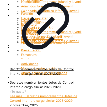
Inscripciones Programas infantil y juvenil
Grupos Artísticos
Admitidos formación infantil juvenil
Registro
Calendario Académico Infantil y Juvenil
Función
Bienestar
Inscripciones Pregrado
Presentación
Lista de admitidos
Estructura
Calendario académico
Enrutemonos
Inscripciones Programas infantil y juvenil
Actividades
Admitidos formación infantil juvenil
Mujer y Asuntos de Género
Calendario Académico Infantil y Juvenil
Apoyo económico funcionarios
Bienestar
Internacionalización
Presentación
Patrimonio
Estructura
Enrutemonos
Actividades
Mujer y Asuntos de Género
Decretos nombramientos Jefes de Control
Apoyo económico funcionarios
Interno o cargo similar 2026-2029
Internacionalización
Patrimonio
Decretos nombramientos Jefes de Control
Interno o cargo similar 2026-2029
¿Te gusta?
Lee más
- Decretos nombramientos Jefes de
Control Interno o cargo similar 2026-2029
7 noviembre, 2025