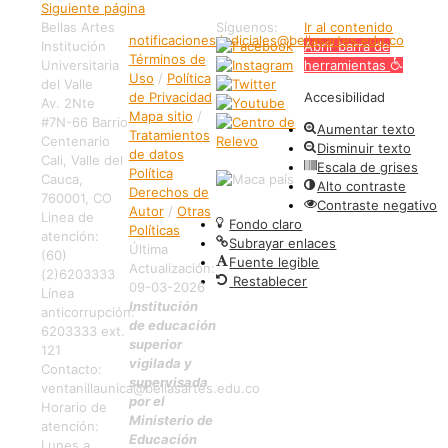
Siguiente página
Bellas Artes
Síguenos:
Ir al contenido
notificaciones.judiciales@bellasartes.edu.co
Institución
Abrir barra de
Términos de
Universitaria
herramientas
Uso
/
Política
del Valle
de Privacidad
Accesibilidad
Av. 2Nte
Mapa sitio
/
#7N-66 Barrio
Aumentar texto
Tratamientos
Centenario
Disminuir texto
de datos
Cali, Valle del
Escala de grises
Política
Cauca,
Alto contraste
Derechos de
760001, CO
Contraste negativo
Autor
/
Otras
Linea de
Fondo claro
Políticas
atención:
Subrayar enlaces
Última
(60)
Fuente legible
Actualización:
(2)6203333
Restablecer
09-03-2026
Línea
Institución
anticorrupción:
de educación
6203333 ext.
superior
121
vigilada y
Contacto:
supervisada
ventanillaunica@bellasartes.edu.co
por el
Horario de
Ministerio de
atención:
Educación
Lunes a