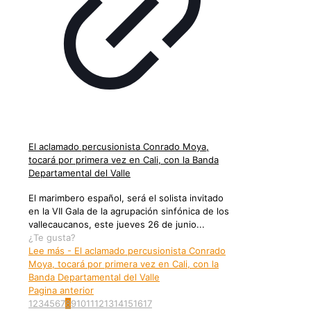
El aclamado percusionista Conrado Moya,
tocará por primera vez en Cali, con la Banda
Departamental del Valle
El marimbero español, será el solista invitado
en la VII Gala de la agrupación sinfónica de los
vallecaucanos, este jueves 26 de junio...
¿Te gusta?
Lee más
- El aclamado percusionista Conrado
Moya, tocará por primera vez en Cali, con la
Banda Departamental del Valle
Pagina anterior
1
2
3
4
5
6
7
8
9
10
11
12
13
14
15
16
17