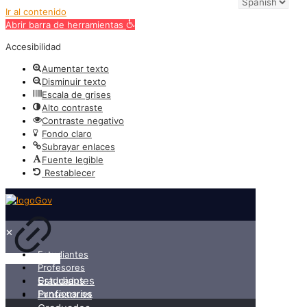
Ir al contenido
Abrir barra de herramientas
Accesibilidad
Aumentar texto
Disminuir texto
Escala de grises
Alto contraste
Contraste negativo
Fondo claro
Subrayar enlaces
Fuente legible
Restablecer
✕
Estudiantes
Profesores
Estudiantes
Graduados
Funcionarios
Profesores