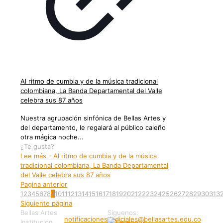
Al ritmo de cumbia y de la música tradicional
colombiana, La Banda Departamental del Valle
celebra sus 87 años
Nuestra agrupación sinfónica de Bellas Artes y
del departamento, le regalará al público caleño
otra mágica noche...
¿Te gusta?
Lee más
- Al ritmo de cumbia y de la música
tradicional colombiana, La Banda Departamental
del Valle celebra sus 87 años
Pagina anterior
1
2
3
4
5
6
7
8
9
10
11
12
13
14
15
16
17
18
19
20
21
22
23
24
25
26
27
28
29
30
31
3
Siguiente página
Bellas Artes
Síguenos:
notificaciones.judiciales@bellasartes.edu.co
Institución