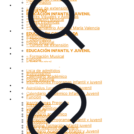
– Diplomados
Programas
– Cursos de extensión
FACULTAD
EDUCACIÓN INFANTIL Y JUVENIL
– Artes Visuales y Aplicadas
– Formación Musical
– Artes Escénicas
– Arte Teatral
– Conservatorio Antonio María Valencia
Investigación
EDUCACIÓN CONTINUADA
Investigación
– Diplomados
Fondo editorial
– Cursos de extensión
Grupos Artísticos
EDUCACIÓN INFANTIL Y JUVENIL
Registro
– Formación Musical
Función
– Arte Teatral
Inscripciones Pregrado
Investigación
Lista de admitidos
Investigación
Calendario académico
Fondo editorial
Inscripciones Programas infantil y juvenil
Grupos Artísticos
Admitidos formación infantil juvenil
Registro
Calendario Académico Infantil y Juvenil
Función
Bienestar
Inscripciones Pregrado
Presentación
Lista de admitidos
Estructura
Calendario académico
Enrutemonos
Inscripciones Programas infantil y juvenil
Actividades
Admitidos formación infantil juvenil
Mujer y Asuntos de Género
Calendario Académico Infantil y Juvenil
Apoyo económico funcionarios