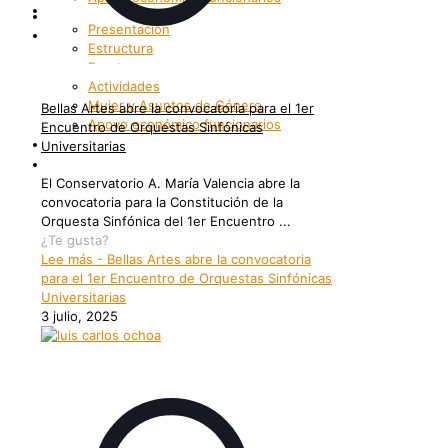
Bienestar
Internacionalización
Presentación
Patrimonio
Estructura
Enrutemonos
Actividades
Mujer y Asuntos de Género
Bellas Artes abre la convocatoria para el 1er
Apoyo económico funcionarios
Encuentro de Orquestas Sinfónicas
Internacionalización
Universitarias
Patrimonio
El Conservatorio A. María Valencia abre la
convocatoria para la Constitución de la
Orquesta Sinfónica del 1er Encuentro ...
¿Te gusta?
Lee más
- Bellas Artes abre la convocatoria
para el 1er Encuentro de Orquestas Sinfónicas
Universitarias
3 julio, 2025