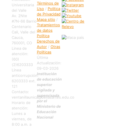
Términos de
Universitaria
Uso
/
Política
del Valle
de Privacidad
Av. 2Nte
Mapa sitio
/
#7N-66 Barrio
Tratamientos
Centenario
de datos
Cali, Valle del
Política
Cauca,
Derechos de
760001, CO
Autor
/
Otras
Linea de
Políticas
atención:
Última
(60)
Actualización:
(2)6203333
09-03-2026
Línea
Institución
anticorrupción:
de educación
6203333 ext.
superior
121
vigilada y
Contacto:
supervisada
ventanillaunica@bellasartes.edu.co
por el
Horario de
Ministerio de
atención:
Educación
Lunes a
Nacional
viernes, de
8:00 a.m. a