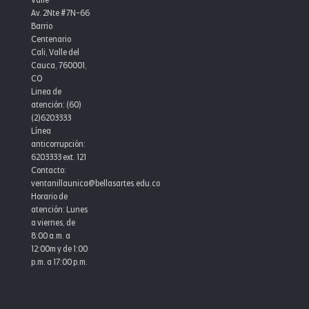
Valle
Av. 2Nte #7N-66
Barrio
Centenario
Cali, Valle del
Cauca, 760001,
CO
Linea de
atención: (60)
(2)6203333
Línea
anticorrupción:
6203333 ext. 121
Contacto:
ventanillaunica@bellasartes.edu.co
Horario de
atención: Lunes
a viernes, de
8:00 a.m. a
12:00m y de 1:00
p.m. a 17:00 p.m.