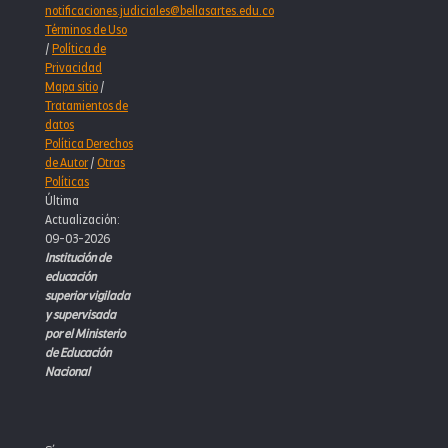
notificaciones.judiciales@bellasartes.edu.co
Términos de Uso
/
Política de
Privacidad
Mapa sitio
/
Tratamientos de
datos
Política Derechos
de Autor
/
Otras
Políticas
Última
Actualización:
09-03-2026
Institución de
educación
superior vigilada
y supervisada
por el Ministerio
de Educación
Nacional